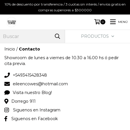
10% de descuento por transferencia / 3 cuotas sin interés / envíos gratis en
compras superiores a $300000
MENÚ
0
PRODUCTOS
Inicio
/
Contacto
Showroom de lunes a viernes de 10.30 a 16.00 hs ó pedir
cita previa.
+5493415428348
eileencowes@hotmail.com
Visita nuestro Blog!
Dorrego 911
Siguenos en Instagram
Siguenos en Facebook