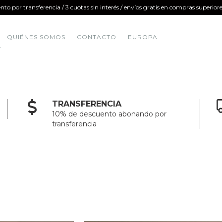
nto por transferencia / 3 cuotas sin interés / envíos gratis en compras superi
QUIÉNES SOMOS
CONTACTO
EUROPA
TRANSFERENCIA
10% de descuento abonando por
transferencia