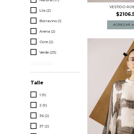
VESTIDO RO
Lila (2)
$2106.
Borravino (1)
AGREGAR A
Arena (2)
Ocre (2)
Verde (23)
VER TODOS
Talle
1 (9)
2 (9)
36 (2)
37 (2)