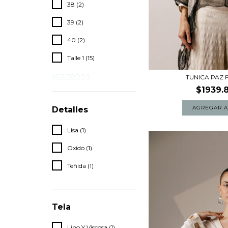
38 (2)
39 (2)
40 (2)
Talle 1 (15)
VER TODOS
TUNICA PAZ
$1939.
Detalles
Lisa (1)
Oxido (1)
Teñida (1)
Tela
Lino Y Viscosa (1)