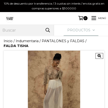
10% de descuento por transferencia / 3 cuotas sin interés / envíos gratis en
compras superiores a $300000
MENÚ
0
PRODUCTOS
Inicio
/
Indumentaria
/
PANTALONES y FALDAS
/
FALDA TISHA