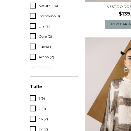
Natural (16)
VESTIDO RO
$139
Borravino (1)
AGREGAR A
Lila (2)
Ocre (2)
Fucsia (1)
Arena (2)
VER TODOS
Talle
1 (9)
2 (9)
36 (2)
37 (2)