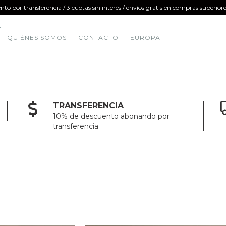
nto por transferencia / 3 cuotas sin interés / envíos gratis en compras superi
QUIÉNES SOMOS
CONTACTO
EUROPA
TRANSFERENCIA
10% de descuento abonando por
transferencia