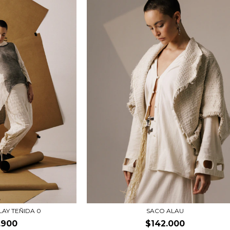
LAY TEÑIDA 0
SACO ALAU
.900
$142.000