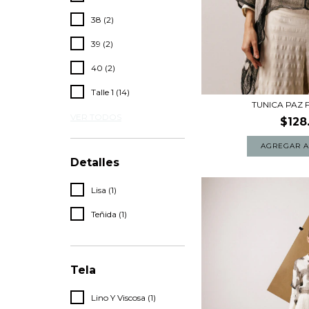
38 (2)
39 (2)
40 (2)
Talle 1 (14)
TUNICA PAZ
VER TODOS
$128
Detalles
Lisa (1)
Teñida (1)
Tela
Lino Y Viscosa (1)