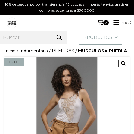
10% de descuento por transferencia / 3 cuotas sin interés / envíos gratis en
compras superiores a $300000
MENÚ
0
PRODUCTOS
Inicio
/
Indumentaria
/
REMERAS
/
MUSCULOSA PUEBLA
10
%
OFF