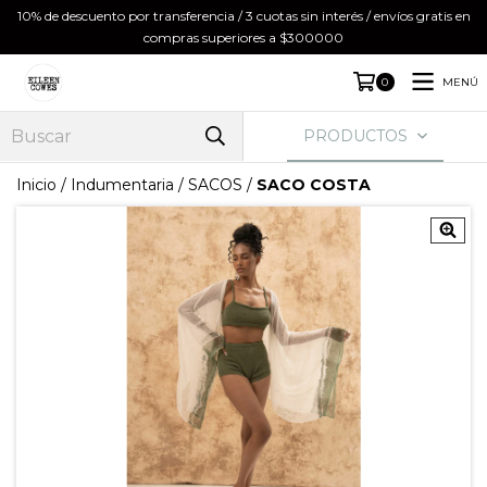
10% de descuento por transferencia / 3 cuotas sin interés / envíos gratis en
compras superiores a $300000
MENÚ
0
PRODUCTOS
Inicio
/
Indumentaria
/
SACOS
/
SACO COSTA