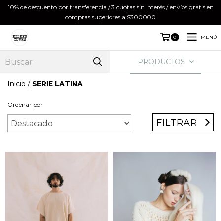
10% de descuento por transferencia / 3 cuotas sin interés / envíos gratis en
compras superiores a $300000
MENÚ
0
PRODUCTOS
Inicio
/
SERIE LATINA
Ordenar por
FILTRAR