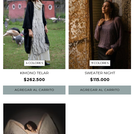
4 COLORES
9 COLORES
KIMONO TELAR
SWEATER NIGHT
$262.500
$115.000
AGREGAR AL CARRITO
AGREGAR AL CARRITO