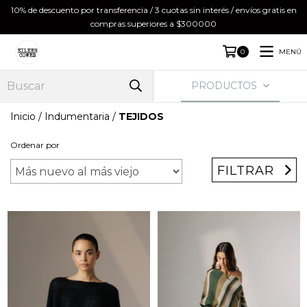
10% de descuento por transferencia / 3 cuotas sin interés / envíos gratis en
compras superiores a $300000
MENÚ
0
PRODUCTOS
Inicio
/
Indumentaria
/
TEJIDOS
Ordenar por
FILTRAR