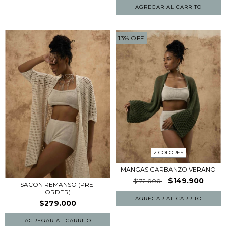
13
%
OFF
2 COLORES
MANGAS GARBANZO VERANO
$149.900
$172.000
SACON REMANSO (PRE-
ORDER)
AGREGAR AL CARRITO
$279.000