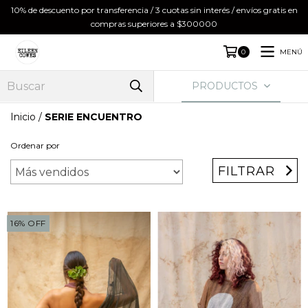
10% de descuento por transferencia / 3 cuotas sin interés / envíos gratis en
compras superiores a $300000
MENÚ
0
PRODUCTOS
Inicio
/
SERIE ENCUENTRO
Ordenar por
FILTRAR
16
%
OFF